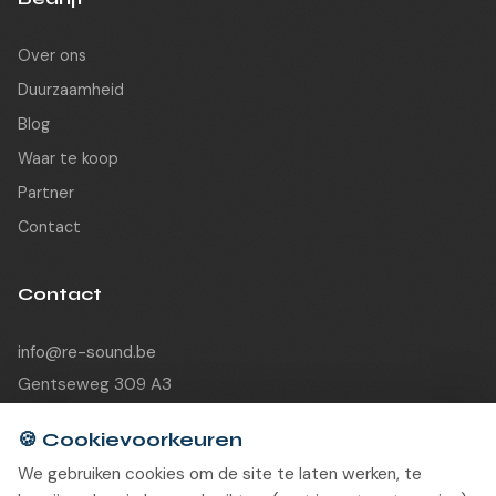
Over ons
Duurzaamheid
Blog
Waar te koop
Partner
Contact
Contact
info@re-sound.be
Gentseweg 309 A3
9120 Beveren-Waas
Belgium
🍪
Cookievoorkeuren
We gebruiken cookies om de site te laten werken, te