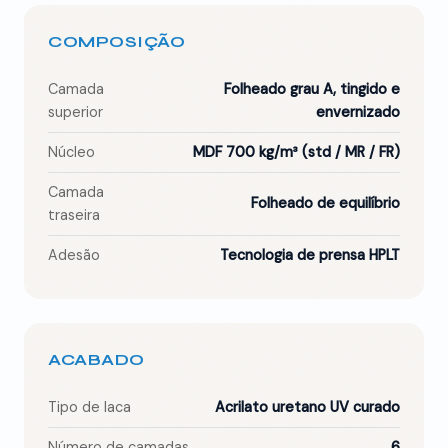
COMPOSIÇÃO
Camada
Folheado grau A, tingido e
superior
envernizado
Núcleo
MDF 700 kg/m³ (std / MR / FR)
Camada
Folheado de equilíbrio
traseira
Adesão
Tecnologia de prensa HPLT
ACABADO
Tipo de laca
Acrilato uretano UV curado
Número de camadas
6