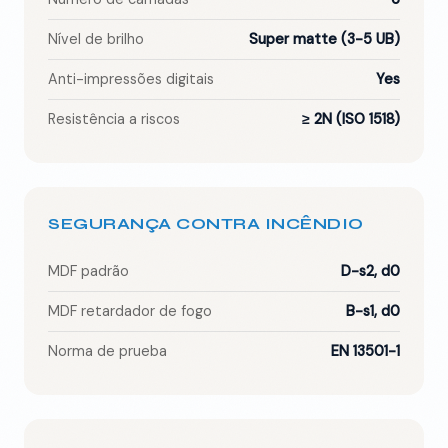
Nível de brilho
Super matte (3-5 UB)
Anti-impressões digitais
Yes
Resistência a riscos
≥ 2N (ISO 1518)
SEGURANÇA CONTRA INCÊNDIO
MDF padrão
D-s2, d0
MDF retardador de fogo
B-s1, d0
Norma de prueba
EN 13501-1