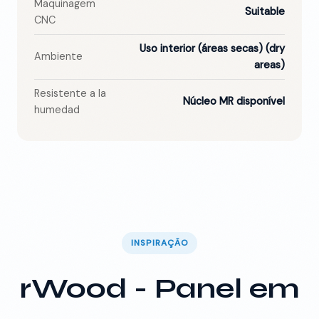
Maquinagem
Suitable
CNC
Uso interior (áreas secas)
(dry
Ambiente
areas)
Resistente a la
Núcleo MR disponível
humedad
INSPIRAÇÃO
rWood - Panel em