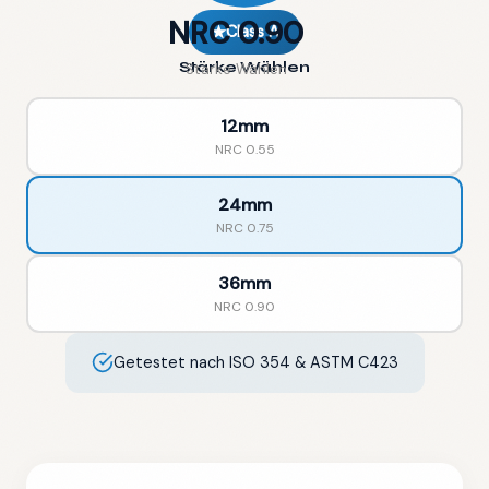
NRC 0.90
★
Class A
Stärke Wählen
Stärke Wählen
12mm
NRC
0.55
24mm
NRC
0.75
36mm
NRC
0.90
Getestet nach ISO 354 & ASTM C423