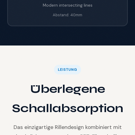
Modern intersecting lines
Abstand:
40mm
🇩🇪
DE
LEISTUNG
Überlegene
Schallabsorption
Das einzigartige Rillendesign kombiniert mit