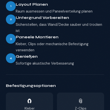
Layout Planen
1
Raum ausmessen und Paneelverteilung planen
Untergrund Vorbereiten
2
Sicherstellen, dass Wand/Decke sauber und trocken
ist
Paneele Montieren
3
Kleber, Clips oder mechanische Befestigung
verwenden
Genießen
4
Sofortige akustische Verbesserung
Befestigungsoptionen
🧲
📎
Kleber
Z-Clips