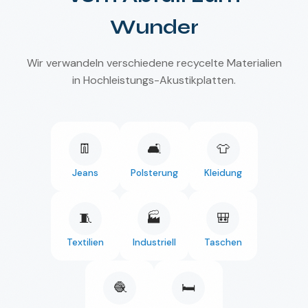
Wunder
Wir verwandeln verschiedene recycelte Materialien
in Hochleistungs-Akustikplatten.
👖
🛋️
👕
Jeans
Polsterung
Kleidung
🧵
🏭
🎒
Textilien
Industriell
Taschen
🧶
🛏️