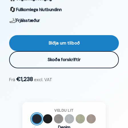
🔄
Fullkomlega hlutbundinn
🦶
Frjálsstæður
Biðja um tilboð
Skoða forskriftir
€1,238
Frá
excl. VAT
VELDU LIT
✓
Denim