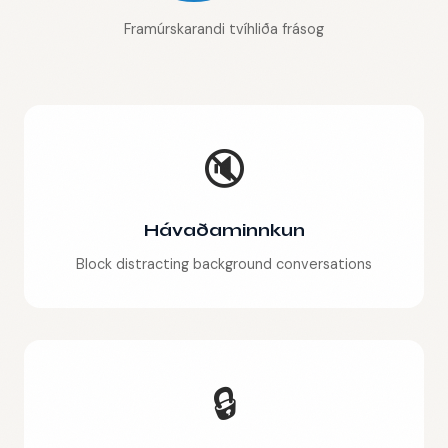
Framúrskarandi tvíhliða frásog
🔇
Hávaðaminnkun
Block distracting background conversations
🔒