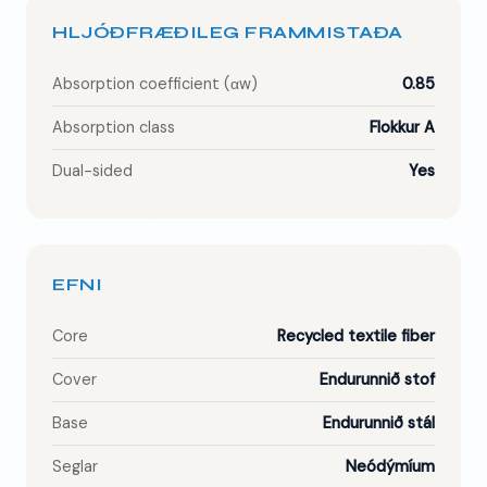
HLJÓÐFRÆÐILEG FRAMMISTAÐA
Absorption coefficient (αw)
0.85
Absorption class
Flokkur A
Dual-sided
Yes
EFNI
Core
Recycled textile fiber
Cover
Endurunnið stof
Base
Endurunnið stál
Seglar
Neódýmíum