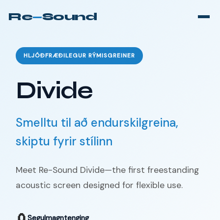
Re
—
Sound
HLJÓÐFRÆÐILEGUR RÝMISGREINER
Divide
Smelltu til að endurskilgreina,
skiptu fyrir stílinn
Meet Re-Sound Divide—the first freestanding
acoustic screen designed for flexible use.
🧲
Segulmagntenging