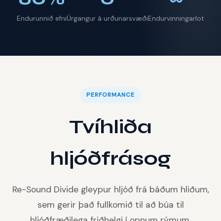
Endurunnið efni
Úrgangur á urðunarsvæði
Endurvinningarlot
PERFORMANCE
Tvíhliða
hljóðfrásog
Re-Sound Divide gleypur hljóð frá báðum hliðum,
sem gerir það fullkomið til að búa til
hljóðfræðilega friðhelgi í opnum rýmum.