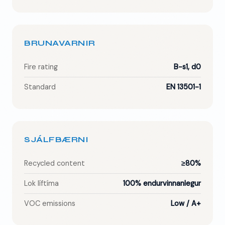
BRUNAVARNIR
Fire rating
B-s1, d0
Standard
EN 13501-1
SJÁLFBÆRNI
Recycled content
≥80%
Lok líftíma
100% endurvinnanlegur
VOC emissions
Low / A+