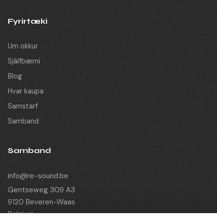
Fyrirtæki
Um okkur
Sjálfbærni
Blog
Hvar kaupa
Samstarf
Samband
Samband
info@re-sound.be
Gentseweg 309 A3
9120 Beveren-Waas
Belgium