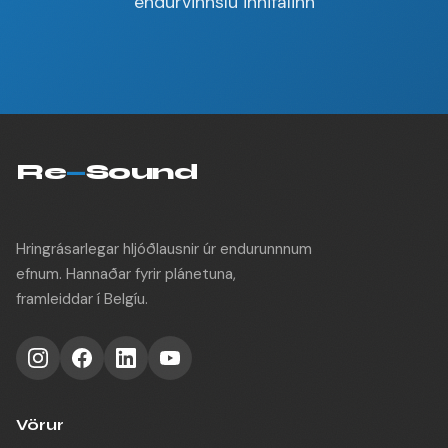
endurvinnslu innifalinn
Re
—
Sound
Hringrásarlegar hljóðlausnir úr endurunnnum
efnum. Hannaðar fyrir plánetuna,
framleiddar í Belgíu.
Vörur