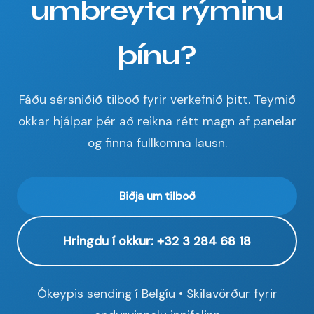
umbreyta rýminu
þínu?
Fáðu sérsniðið tilboð fyrir verkefnið þitt. Teymið
okkar hjálpar þér að reikna rétt magn af panelar
og finna fullkomna lausn.
Biðja um tilboð
Hringdu í okkur: +32 3 284 68 18
Ókeypis sending í Belgíu • Skilavörður fyrir