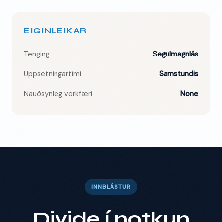
EIGINLEIKAR
Tenging
Segulmagnlás
Uppsetningartími
Samstundis
Nauðsynleg verkfæri
None
INNBLÁSTUR
Divide í notkun