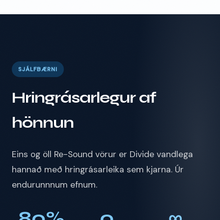
SJÁLFBÆRNI
Hringrásarlegur af
hönnun
Eins og öll Re-Sound vörur er Divide vandlega
hannað með hringrásarleika sem kjarna. Úr
endurunnnum efnum.
80%
0
∞