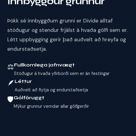
Innbyggður grunnur
Þökk sé innbyggðum grunni er Divide alltaf
stöðugur og stendur frjálst á hvaða gólfi sem er.
Létt uppbygging gerir það auðvelt að hreyfa og
endurstaðsetja.
⚖️
Fullkomlega jafnvægt
Stöðugur á hvaða yfirborði sem er án festingar
🪶
Léttur
Auðvelt að flytja og endurstaðsetja
🛡️
Gólföruggt
Mýkur grunnur verndar allar gólfgerðir