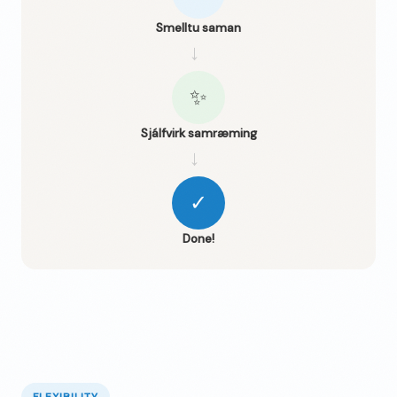
Smelltu saman
→
✨
Sjálfvirk samræming
→
✓
Done!
FLEXIBILITY