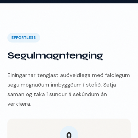
EFFORTLESS
Segulmagntenging
Einingarnar tengjast auðveldlega með faldlegum
segulmögnuðum innbyggðum í stofið. Setja
saman og taka í sundur á sekúndum án
verkfæra.
🧲