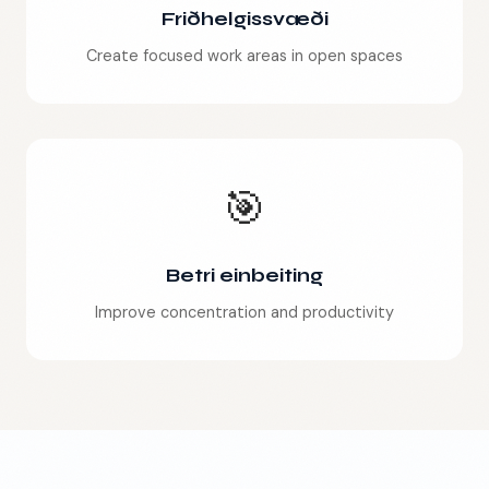
Friðhelgissvæði
Create focused work areas in open spaces
🎯
🇮🇸
IS
Betri einbeiting
Improve concentration and productivity