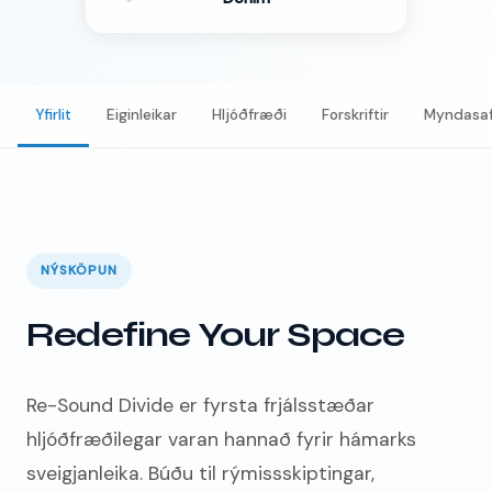
Yfirlit
Eiginleikar
Hljóðfræði
Forskriftir
Myndasa
NÝSKÖPUN
Redefine Your Space
Re-Sound Divide er fyrsta frjálsstæðar
hljóðfræðilegar varan hannað fyrir hámarks
sveigjanleika. Búðu til rýmissskiptingar,