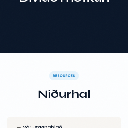
RESOURCES
Niðurhal
Vörugagnablað