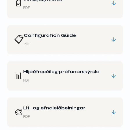
📄
↓
PDF
Configuration Guide
📋
↓
PDF
Hljóðfræðileg prófunarskýrsla
📊
↓
PDF
Lit- og efnaleiðbeiningar
🎨
↓
PDF