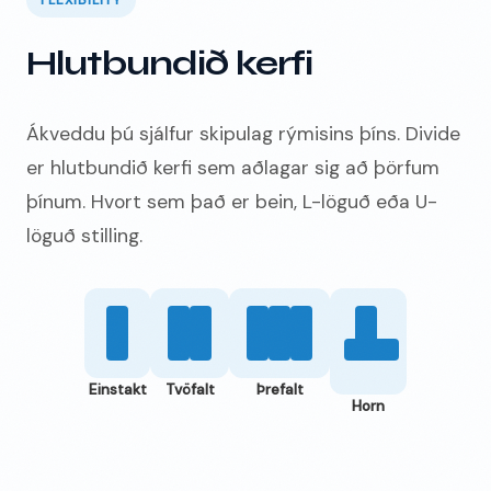
Hlutbundið kerfi
Ákveddu þú sjálfur skipulag rýmisins þíns. Divide
er hlutbundið kerfi sem aðlagar sig að þörfum
þínum. Hvort sem það er bein, L-löguð eða U-
löguð stilling.
Einstakt
Tvöfalt
Þrefalt
Horn