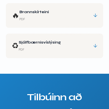
Brannskírteini
🔥
↓
PDF
Sjálfbærnisvíslýsing
♻️
↓
PDF
Tilbúinn að