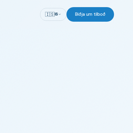
🇮🇸
Biðja um tilboð
IS