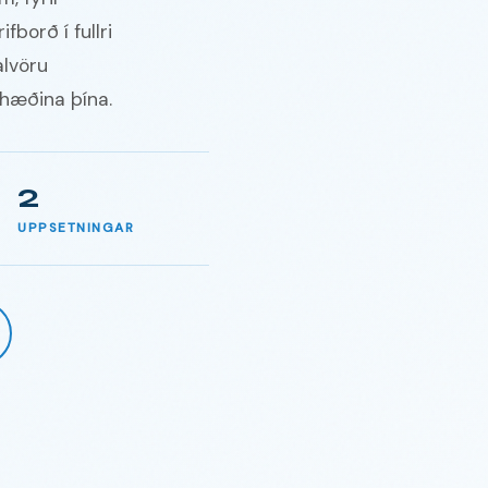
borð í fullri
alvöru
 hæðina þína.
2
UPPSETNINGAR