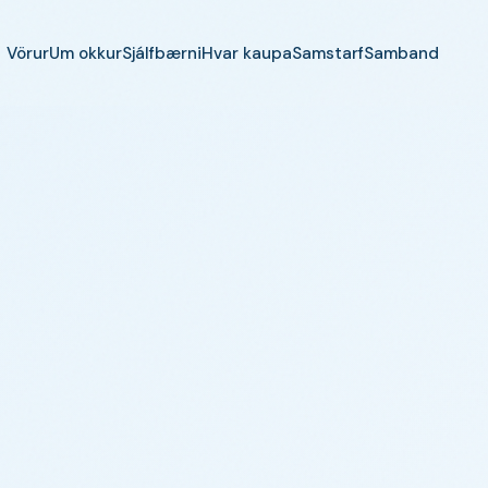
Vörur
Um okkur
Sjálfbærni
Hvar kaupa
Samstarf
Samband