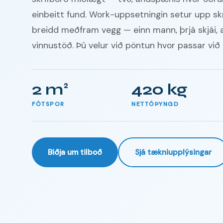
einbeitt fund. Work-uppsetningin setur upp skrif
breidd meðfram vegg — einn mann, þrjá skjái, 
vinnustöð. Þú velur við pöntun hvor passar við
2 m²
420 kg
FÓTSPOR
NETTÓÞYNGD
Biðja um tilboð
Sjá tækniupplýsingar