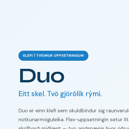
KLEFI Í TVEIMUR UPPSETNINGUM
Duo
Eitt skel. Tvö gjörólík rými.
Duo er einn klefi sem skuldbindur sig raunverul
notkunarmöguleika. Flex-uppsetningin setur líti
skrifborð miðlægt — tvo, andspænis hvor öðrum