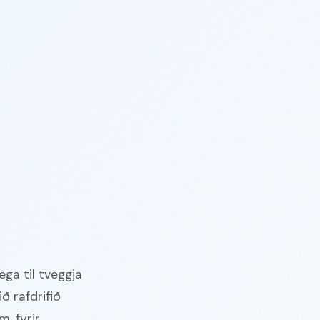
ega til tveggja
ð rafdrifið
, fyrir