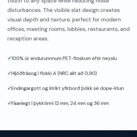
touch to any space while reducing noise
disturbances. The visible slat design creates
visual depth and texture, perfect for modern
offices, meeting rooms, lobbies, restaurants, and
reception areas.
✓
100% úr endurunnnum PET-flöskum eftir neyslu
✓
Hljóðfrásog í flokki A (NRC allt að 0,90)
✓
Endingargott og litríkt yfirborð þökk sé dope-litun
✓
Fáanlegt í þykktinni 12 mm, 24 mm og 36 mm