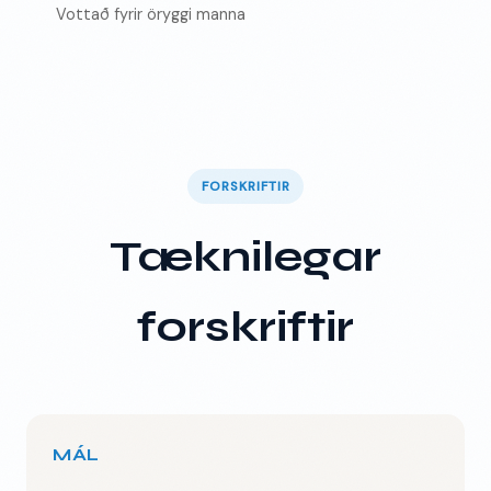
Vottað fyrir öryggi manna
FORSKRIFTIR
Tæknilegar
forskriftir
MÁL