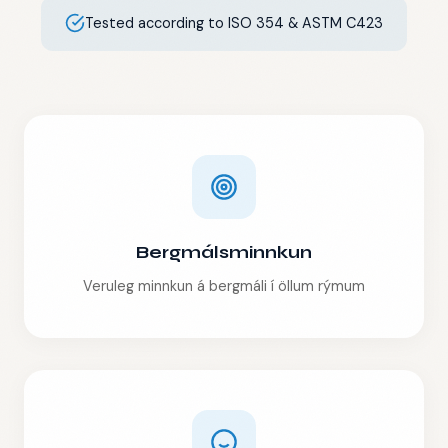
Tested according to ISO 354 & ASTM C423
Bergmálsminnkun
Veruleg minnkun á bergmáli í öllum rýmum