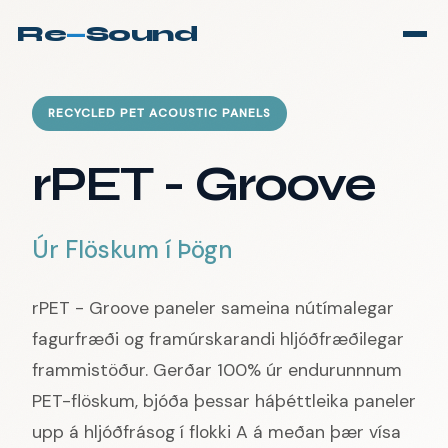
Re
—
Sound
RECYCLED PET ACOUSTIC PANELS
rPET - Groove
Úr Flöskum í Þögn
rPET - Groove paneler sameina nútímalegar
fagurfræði og framúrskarandi hljóðfræðilegar
frammistöður. Gerðar 100% úr endurunnnum
PET-flöskum, bjóða þessar háþéttleika paneler
upp á hljóðfrásog í flokki A á meðan þær vísa