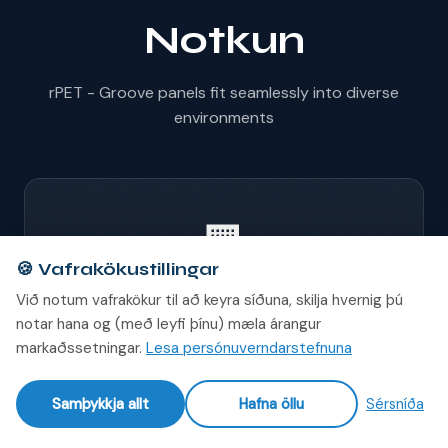
Notkun
rPET - Groove panels fit seamlessly into diverse
environments
🏢
🍪
Vafrakökustillingar
Við notum vafrakökur til að keyra síðuna, skilja hvernig þú
Offices
notar hana og (með leyfi þínu) mæla árangur
Offices
markaðssetningar.
Lesa persónuverndarstefnuna
Samþykkja allt
Hafna öllu
Sérsníða