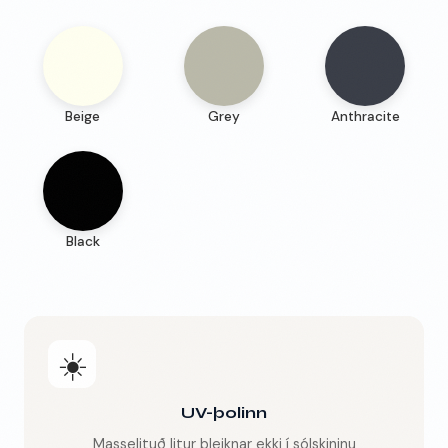
Beige
Grey
Anthracite
Black
☀️
UV-þolinn
Masselituð litur bleiknar ekki í sólskininu