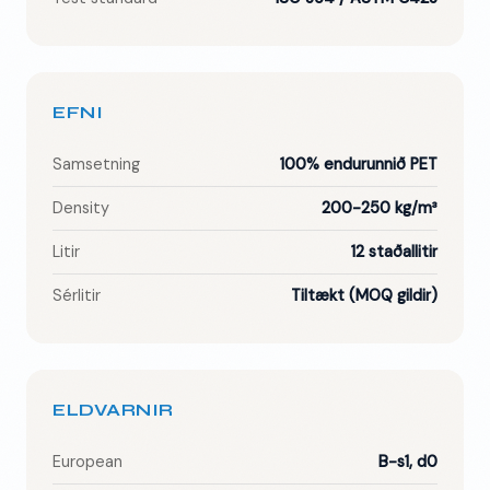
EFNI
Samsetning
100% endurunnið PET
Density
200-250 kg/m³
Litir
12 staðallitir
Sérlitir
Tiltækt (MOQ gildir)
ELDVARNIR
European
B-s1, d0