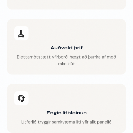
🧹
Auðveld þrif
Blettamótstætt yfirborð, hægt að þurrka af með
rakri klút
🔄
Engin litbleinun
Litferlið tryggir samkvæma liti yfir allt panelið