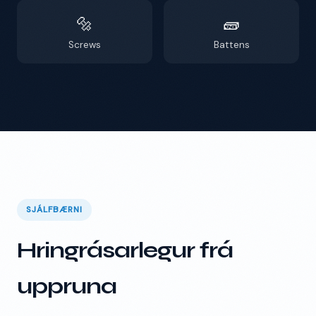
🔩
🧱
Screws
Battens
SJÁLFBÆRNI
Hringrásarlegur frá
uppruna