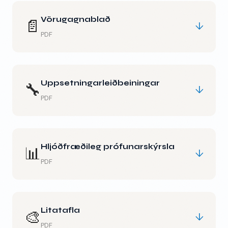
Vörugagnablað
📄
↓
PDF
Uppsetningarleiðbeiningar
🔧
↓
PDF
Hljóðfræðileg prófunarskýrsla
📊
↓
PDF
Litatafla
🎨
↓
PDF