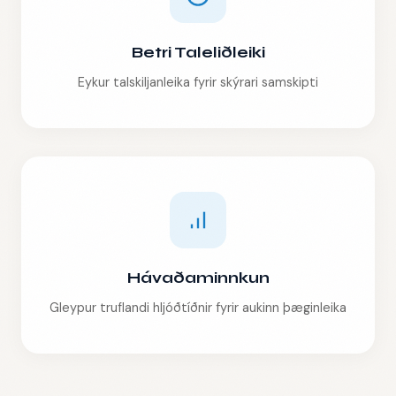
Betri Taleliðleiki
Eykur talskiljanleika fyrir skýrari samskipti
Hávaðaminnkun
Gleypur truflandi hljóðtíðnir fyrir aukinn þæginleika