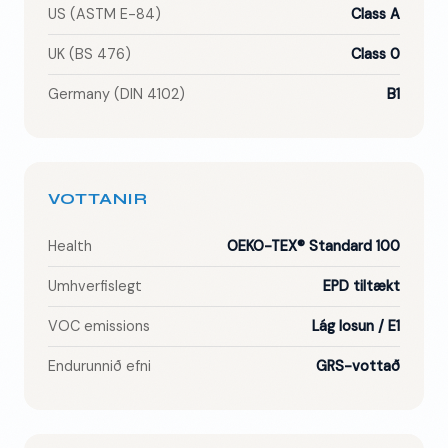
US (ASTM E-84)
Class A
UK (BS 476)
Class 0
Germany (DIN 4102)
B1
VOTTANIR
Health
OEKO-TEX® Standard 100
Umhverfislegt
EPD tiltækt
VOC emissions
Lág losun / E1
Endurunnið efni
GRS-vottað