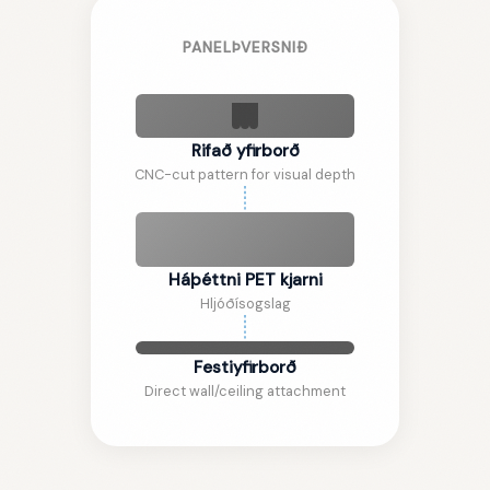
PANELÞVERSNIÐ
Rifað yfirborð
CNC-cut pattern for visual depth
Háþéttni PET kjarni
Hljóðísogslag
Festiyfirborð
Direct wall/ceiling attachment