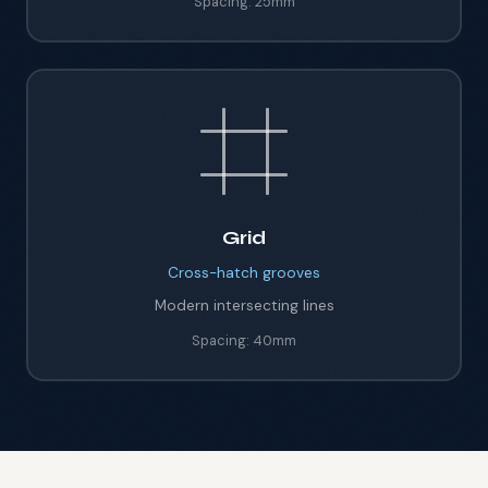
Spacing:
25mm
Grid
Cross-hatch
grooves
Modern intersecting lines
Spacing:
40mm