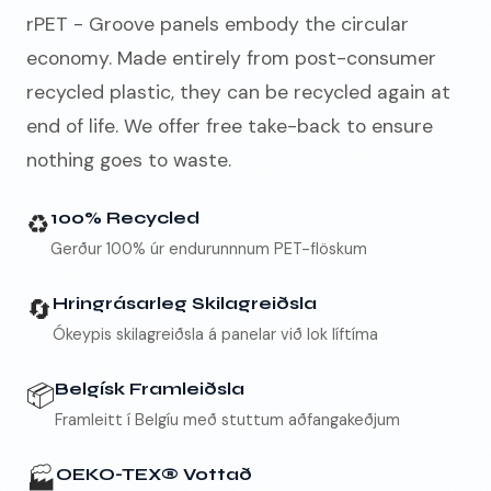
rPET - Groove panels embody the circular
economy. Made entirely from post-consumer
recycled plastic, they can be recycled again at
end of life. We offer free take-back to ensure
nothing goes to waste.
♻️
100% Recycled
Gerður 100% úr endurunnnum PET-flöskum
🔄
Hringrásarleg Skilagreiðsla
Ókeypis skilagreiðsla á panelar við lok líftíma
📦
Belgísk Framleiðsla
Framleitt í Belgíu með stuttum aðfangakeðjum
🏭
OEKO-TEX® Vottað