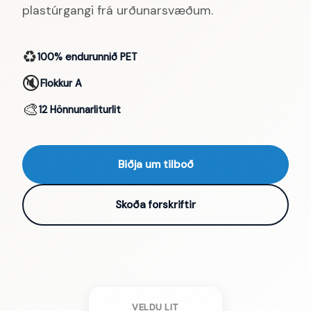
plastúrgangi frá urðunarsvæðum.
♻️
100% endurunnið PET
🔇
Flokkur A
🎨
12 Hönnunarliturlit
Biðja um tilboð
Skoða forskriftir
VELDU LIT