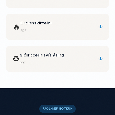
Brannskírteini
🔥
↓
PDF
Sjálfbærnisvíslýsing
♻️
↓
PDF
FJÖLHÆF NOTKUN