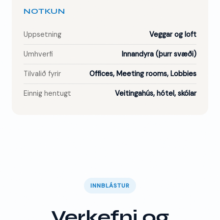
NOTKUN
Uppsetning
Veggar og loft
Umhverfi
Innandyra (þurr svæði)
Tilvalið fyrir
Offices, Meeting rooms, Lobbies
Einnig hentugt
Veitingahús, hótel, skólar
INNBLÁSTUR
Verkefni og