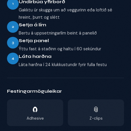
Undirbúa yfirborð
1
Gakktu úr skugga um að veggurinn eða loftið sé
hreint, þurrt og slétt
Setja á lím
2
Bertu á uppsetningarlím beint á panelið
Setja panel
3
Ýttu fast á staðinn og haltu í 60 sekúndur
Láta harðna
4
Láta harðna í 24 klukkustundir fyrir fulla festu
Festingarmöguleikar
🧲
📎
Adhesive
Z-clips