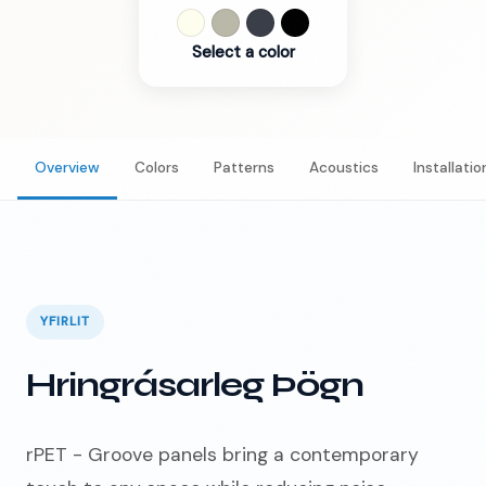
Select a color
Overview
Colors
Patterns
Acoustics
Installatio
YFIRLIT
Hringrásarleg Þögn
rPET - Groove panels bring a contemporary