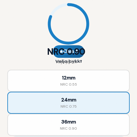
🇮🇸
IS
NRC 0.90
★
Class A
Velja þykkt
Velja þykkt
12mm
NRC
0.55
24mm
NRC
0.75
36mm
NRC
0.90