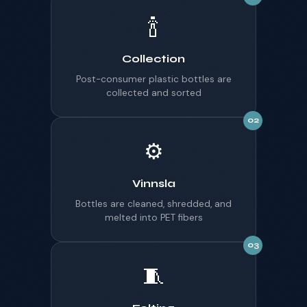
🍾
Collection
Post-consumer plastic bottles are
collected and sorted
02
⚙️
Vinnsla
Bottles are cleaned, shredded, and
melted into PET fibers
03
🧵