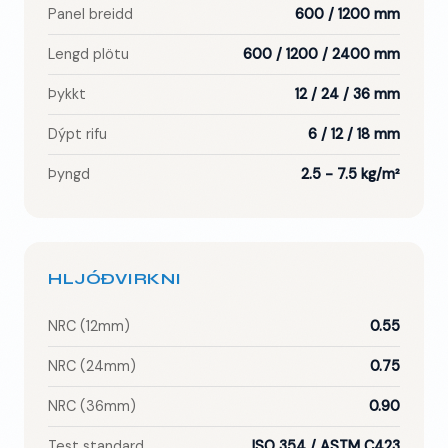
Panel breidd
600 / 1200 mm
Lengd plötu
600 / 1200 / 2400 mm
Þykkt
12 / 24 / 36 mm
Dýpt rifu
6 / 12 / 18 mm
Þyngd
2.5 - 7.5 kg/m²
HLJÓÐVIRKNI
NRC (12mm)
0.55
NRC (24mm)
0.75
NRC (36mm)
0.90
Test standard
ISO 354 / ASTM C423